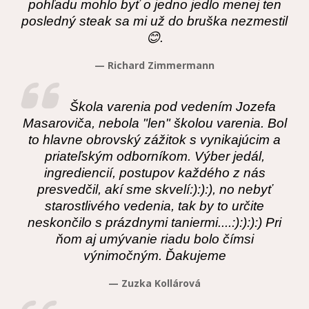
pohľadu mohlo byť o jedno jedlo menej ten
posledný steak sa mi už do bruška nezmestil
😊.
— Richard Zimmermann
Škola varenia pod vedením Jozefa
Masaroviča, nebola "len" školou varenia. Bol
to hlavne obrovský zážitok s vynikajúcim a
priateľským odborníkom. Výber jedál,
ingrediencií, postupov každého z nás
presvedčil, akí sme skvelí:):):), no nebyť
starostlivého vedenia, tak by to určite
neskončilo s prázdnymi taniermi....:):):):) Pri
ňom aj umývanie riadu bolo čímsi
výnimočným. Ďakujeme
— Zuzka Kollárová